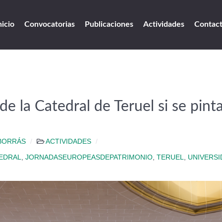
nicio
Convocatorias
Publicaciones
Actividades
Contac
e la Catedral de Teruel si se pint
BORRÁS
ACTIVIDADES
EDRAL
,
JORNADASEUROPEASDEPATRIMONIO
,
TERUEL
,
UNIVERS