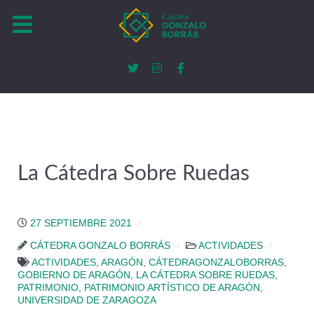
La Cátedra Sobre Ruedas
27 SEPTIEMBRE 2021
CÁTEDRA GONZALO BORRÁS
ACTIVIDADES
ACTIVIDADES
,
ARAGÓN
,
CÁTEDRAGONZALOBORRAS
,
GOBIERNO DE ARAGÓN
,
LA CÁTEDRA SOBRE RUEDAS
,
PATRIMONIO
,
PATRIMONIO ARTÍSTICO DE ARAGÓN
,
UNIVERSIDAD DE ZARAGOZA