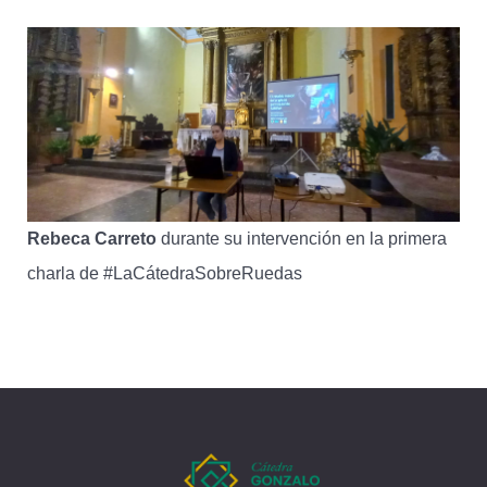
Rebeca Carreto
durante su intervención en la primera
charla de #LaCátedraSobreRuedas