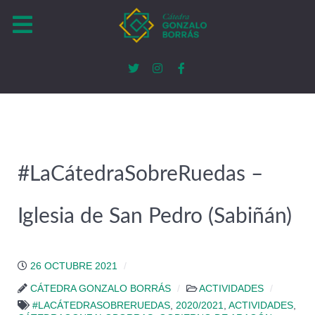
#LaCátedraSobreRuedas –
Iglesia de San Pedro (Sabiñán)
26 OCTUBRE 2021
CÁTEDRA GONZALO BORRÁS
ACTIVIDADES
#LACÁTEDRASOBRERUEDAS
,
2020/2021
,
ACTIVIDADES
,